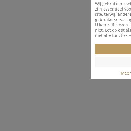
Wij gebruiken coo
zijn essentieel vo
site, terwijl ande
gebruikerservaring
U kan zelf kiezen 
niet. Let op dat a
niet alle functies 
Meer